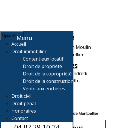
Open Menu
Adresse
Menu
Accueil
7, Grand rue Jean Moulin
Droit immobilier
34000 Montpellier
Contentieux locatif
Horaires
Droit de propriété
Du Lundi au Vendredi
Droit de la copropriété
de 10H à 19h
Droit de la construction
Vente aux enchères
Droit civil
Droit pénal
Honoraires
Votre avocat au Barreau de Montpellier
Contact
04 82 29 10 74