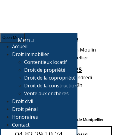
Open Menu
Adresse
Menu
Accueil
7, Grand rue Jean Moulin
Droit immobilier
34000 Montpellier
Contentieux locatif
Horaires
Droit de propriété
Du Lundi au Vendredi
Droit de la copropriété
de 10H à 19h
Droit de la construction
Vente aux enchères
Droit civil
Droit pénal
Honoraires
Votre avocat au Barreau de Montpellier
Contact
04 82 29 10 74