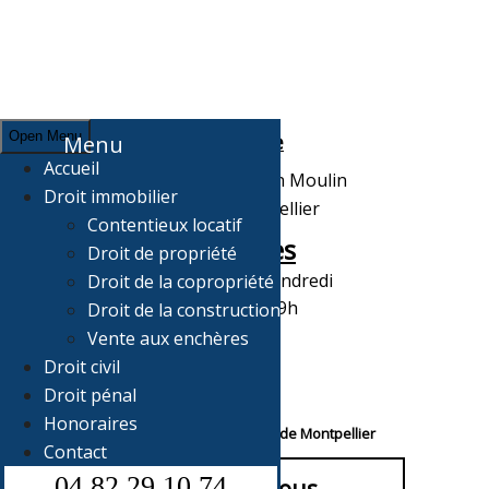
Open Menu
Adresse
Menu
Accueil
7, Grand rue Jean Moulin
Droit immobilier
34000 Montpellier
Contentieux locatif
Horaires
Droit de propriété
Du Lundi au Vendredi
Droit de la copropriété
de 10H à 19h
Droit de la construction
Vente aux enchères
Droit civil
Droit pénal
Honoraires
Votre avocat au Barreau de Montpellier
Contact
04 82 29 10 74